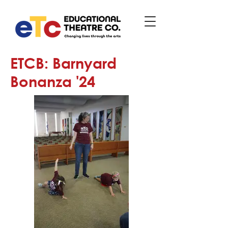
ETCB: Barnyard
Bonanza '24